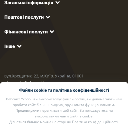
Загальна інформація
Поштові послуги
Фінансові послуги
Інше
вул.Хрещатик, 22, м.Київ, Україна, 01001
ukrposhta@ukrposhta.ua
Файли cookie та політика конфіденційності
Вебсайт Укрпошти використовує файли cookie, які допомагають нам
зробити сайт більш швидким, зручним та функціональним.
Продовжуючи переглядати цей сайт, Ви погоджуєтесь на
використання нами файлів cookie.
Дізнатися більше можна на сторінці
Політика конфіденційності
.