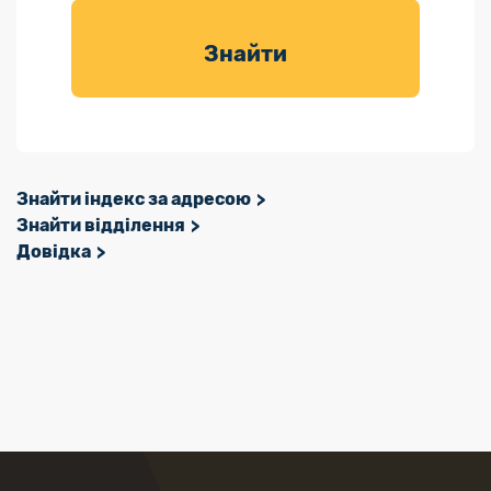
товарів для
саду
Знайти
Знайти індекс за адресою
Знайти відділення
Довідка