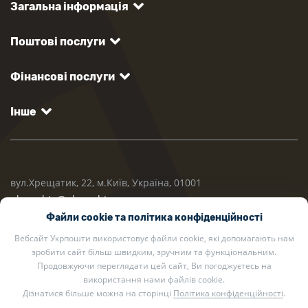
Загальна інформація
Поштові послуги
Фінансові послуги
Інше
вул.Хрещатик, 22, м.Київ, Україна, 01001
ukrposhta@ukrposhta.ua
Файли cookie та політика конфіденційності
Вебсайт Укрпошти використовує файли cookie, які допомагають нам
зробити сайт більш швидким, зручним та функціональним.
Продовжуючи переглядати цей сайт, Ви погоджуєтесь на
використання нами файлів cookie.
Дізнатися більше можна на сторінці
Політика конфіденційності
.