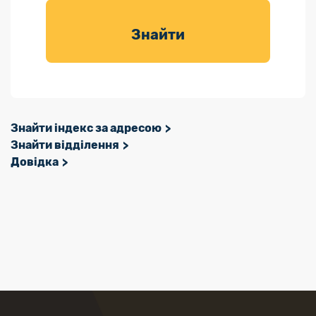
товарів для
саду
Знайти
Знайти індекс за адресою
Знайти відділення
Довідка