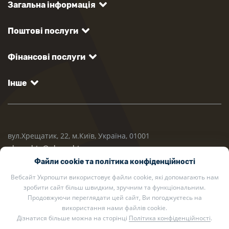
Загальна інформація
Поштові послуги
Фінансові послуги
Інше
вул.Хрещатик, 22, м.Київ, Україна, 01001
ukrposhta@ukrposhta.ua
Файли cookie та політика конфіденційності
Вебсайт Укрпошти використовує файли cookie, які допомагають нам
зробити сайт більш швидким, зручним та функціональним.
Продовжуючи переглядати цей сайт, Ви погоджуєтесь на
використання нами файлів cookie.
Дізнатися більше можна на сторінці
Політика конфіденційності
.