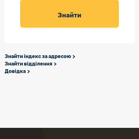
товарів для
саду
Знайти
Знайти індекс за адресою
Знайти відділення
Довідка