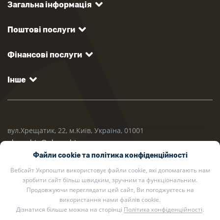
Загальна інформація
Поштові послуги
Фінансові послуги
Інше
вул.Хрещатик, 22, м.Київ, Україна, 01001
ukrposhta@ukrposhta.ua
Файли cookie та політика конфіденційності
Вебсайт Укрпошти використовує файли cookie, які допомагають нам
зробити сайт більш швидким, зручним та функціональним.
Продовжуючи переглядати цей сайт, Ви погоджуєтесь на
використання нами файлів cookie.
Дізнатися більше можна на сторінці
Політика конфіденційності
.