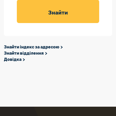
товарів для
саду
Знайти
Знайти індекс за адресою
Знайти відділення
Довідка