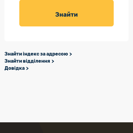
товарів для
саду
Знайти
Знайти індекс за адресою
Знайти відділення
Довідка