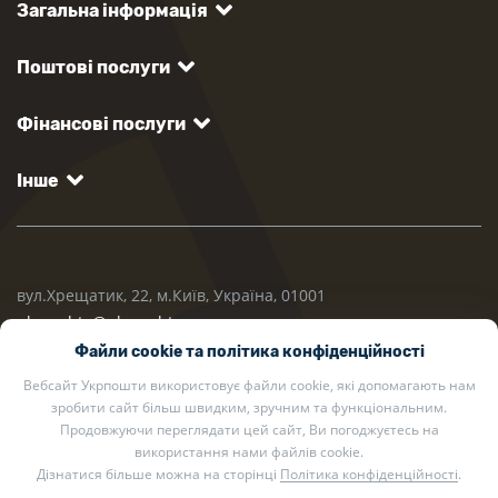
Загальна інформація
Поштові послуги
Фінансові послуги
Інше
вул.Хрещатик, 22, м.Київ, Україна, 01001
ukrposhta@ukrposhta.ua
Файли cookie та політика конфіденційності
Вебсайт Укрпошти використовує файли cookie, які допомагають нам
зробити сайт більш швидким, зручним та функціональним.
Продовжуючи переглядати цей сайт, Ви погоджуєтесь на
використання нами файлів cookie.
Дізнатися більше можна на сторінці
Політика конфіденційності
.