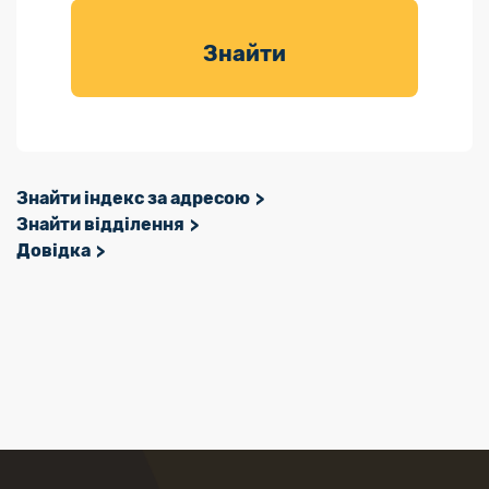
товарів для
саду
Знайти
Знайти індекс за адресою
Знайти відділення
Довідка