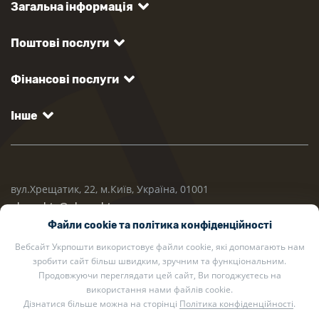
Загальна інформація
Поштові послуги
Фінансові послуги
Інше
вул.Хрещатик, 22, м.Київ, Україна, 01001
ukrposhta@ukrposhta.ua
Файли cookie та політика конфіденційності
Вебсайт Укрпошти використовує файли cookie, які допомагають нам
зробити сайт більш швидким, зручним та функціональним.
Продовжуючи переглядати цей сайт, Ви погоджуєтесь на
використання нами файлів cookie.
Дізнатися більше можна на сторінці
Політика конфіденційності
.