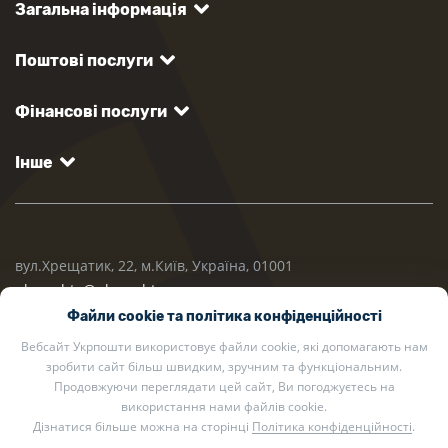
Загальна інформація
Поштові послуги
Фінансові послуги
Інше
вул.Хрещатик, 22, м.Київ, Україна, 01001
ukrposhta@ukrposhta.ua
Файли cookie та політика конфіденційності
Вебсайт Укрпошти використовує файли cookie, які допомагають нам
зробити сайт більш швидким, зручним та функціональним.
Продовжуючи переглядати цей сайт, Ви погоджуєтесь на
використання нами файлів cookie.
Дізнатися більше можна на сторінці
Політика конфіденційності
.