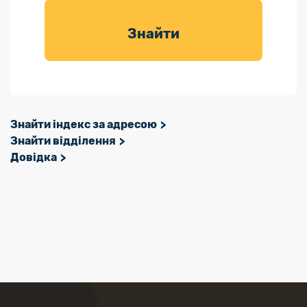
товарів для
саду
Знайти
Знайти індекс за адресою
Знайти відділення
Довідка