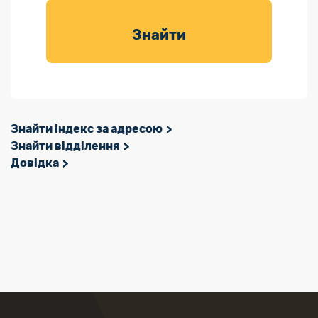
товарів для
саду
Знайти
Знайти індекс за адресою
Знайти відділення
Довідка