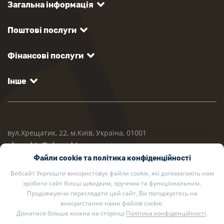
Загальна інформація
Поштові послуги
Фінансові послуги
Інше
вул.Хрещатик, 22, м.Київ, Україна, 01001
ukrposhta@ukrposhta.ua
Файли cookie та політика конфіденційності
Вебсайт Укрпошти використовує файли cookie, які допомагають нам
зробити сайт більш швидким, зручним та функціональним.
Продовжуючи переглядати цей сайт, Ви погоджуєтесь на
використання нами файлів cookie.
Дізнатися більше можна на сторінці
Політика конфіденційності
.