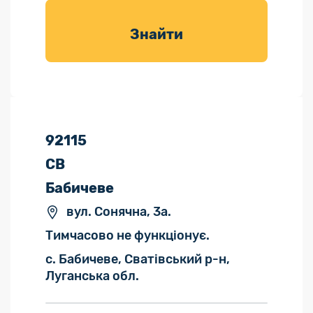
товарів для
саду
Знайти
92115
СВ
Бабичеве
вул. Сонячна, 3а.
Тимчасово не функціонує.
с. Бабичеве, Сватівський р-н,
Луганська обл.