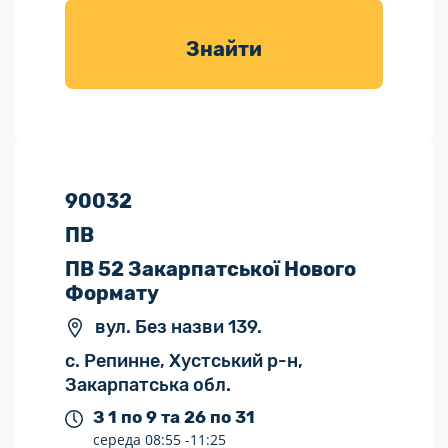
товарів для
саду
Знайти
90032
ПВ
ПВ 52 Закарпатської Нового
Формату
вул. Без назви 139.
с. Репинне, Хустський р-н,
Закарпатська обл.
З 1 по 9 та 26 по 31
середа
08:55 -
11:25