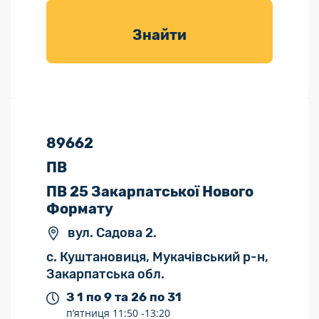
товарів для
саду
Знайти
89662
ПВ
ПВ 25 Закарпатської Нового
Формату
вул. Садова 2.
с. Куштановиця, Мукачівський р-н,
Закарпатська обл.
З 1 по 9 та 26 по 31
п’ятниця
11:50 -
13:20