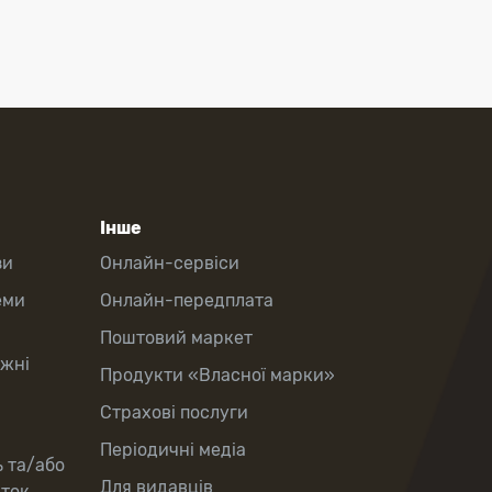
Інше
зи
Онлайн-сервіси
еми
Онлайн-передплата
Поштовий маркет
іжні
Продукти «Власної марки»
Страхові послуги
Періодичні медіа
ь та/або
Для видавців
рток