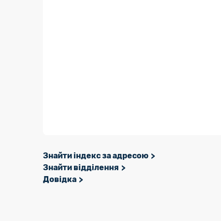
Знайти індекс за адресою
Знайти відділення
Довідка