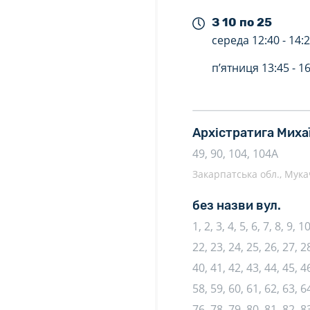
З 10 по 25
середа
12:40 -
14:
п’ятниця
13:45 -
16
Архістратига Миха
49, 90, 104, 104А
Закарпатська обл., Мукач
без назви вул.
1, 2, 3, 4, 5, 6, 7, 8, 9, 
22, 23, 24, 25, 26, 27, 28
40, 41, 42, 43, 44, 45, 46
58, 59, 60, 61, 62, 63, 64
76, 78, 79, 80, 81, 82, 83