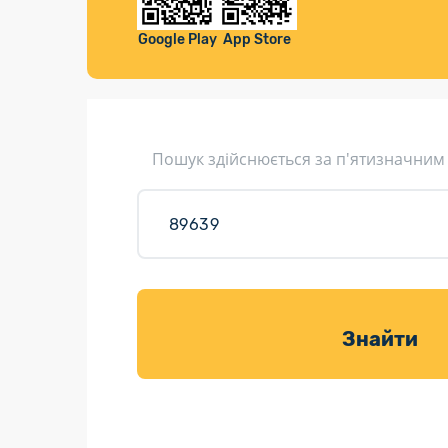
Компенса
Листи та листівки
Google Play
App Store
Кур’єрська доставка
Паковання
Доставка з інтернет-магазинів
Пошук здійснюється за п'ятизначним
Доставка товарів для саду
Знайти