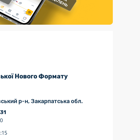
Страхові послуги
Каталог «Укрпошта Маркет»
ської Нового Формату
івський р-н, Закарпатська обл.
 31
10
:15