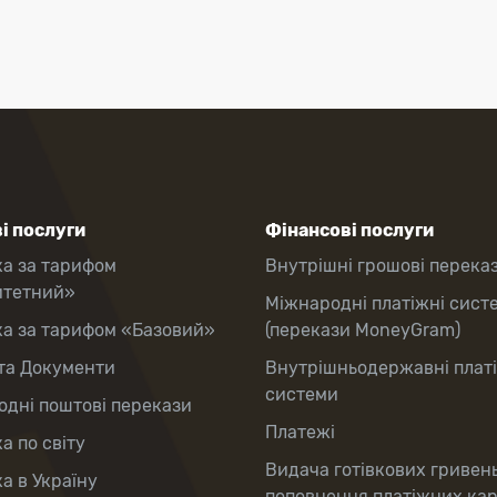
і послуги
Фінансові послуги
ка за тарифом
Внутрішні грошові перека
итетний»
Міжнародні платіжні сист
ка за тарифом «Базовий»
(перекази MoneyGram)
та Документи
Внутрішньодержавні плат
системи
дні поштові перекази
Платежі
а по світу
Видача готівкових гривен
а в Україну
поповнення платіжних ка