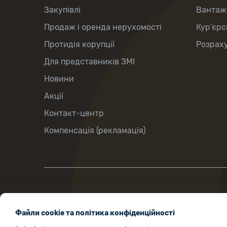
Закупівлі
Вантаж
Продаж і оренда нерухомості
Кур’єрс
Протидія корупції
Розраху
Для представників ЗМІ
Новини
Акції
Контакт-центр
Компенсація (рекламація)
вул.Хрещатик, 22, м.Київ, Україна, 01001
Файли cookie та політика конфіденційності
ukrposhta@ukrposhta.ua