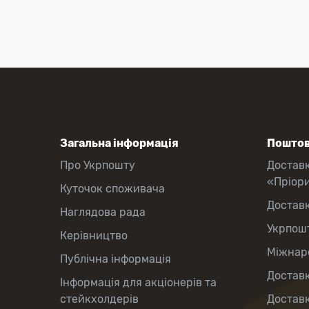
Загальна інформація
Поштов
Про Укрпошту
Достав
«Пріор
Куточок споживача
Достав
Наглядова рада
Укрпош
Керівництво
Міжнаро
Публічна інформація
Доставк
Інформація для акціонерів та
стейкхолдерів
Доставк