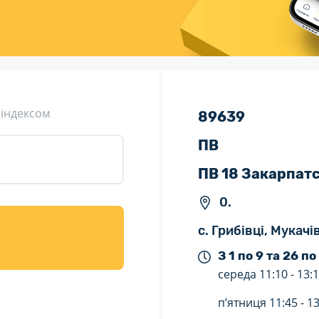
ція (рекламація)
Валютно-обмінні операції
 індексом
89639
ПВ
ПВ 18 Закарпат
0.
с. Грибівці, Мукач
З 1 по 9 та 26 по
середа
11:10 -
13:
п’ятниця
11:45 -
13