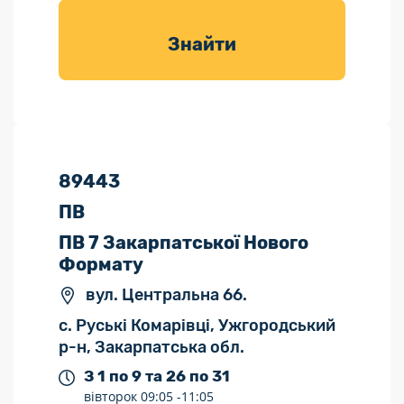
товарів для
саду
Знайти
89443
ПВ
ПВ 7 Закарпатської Нового
Формату
вул. Центральна 66.
с. Руські Комарівці, Ужгородський
р-н, Закарпатська обл.
З 1 по 9 та 26 по 31
вівторок
09:05 -
11:05