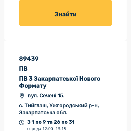
товарів для
саду
Знайти
89439
ПВ
ПВ 3 Закарпатської Нового
Формату
вул. Сечені 15.
с. Тийглаш, Ужгородський р-н,
Закарпатська обл.
З 1 по 9 та 26 по 31
середа
12:00 -
13:15