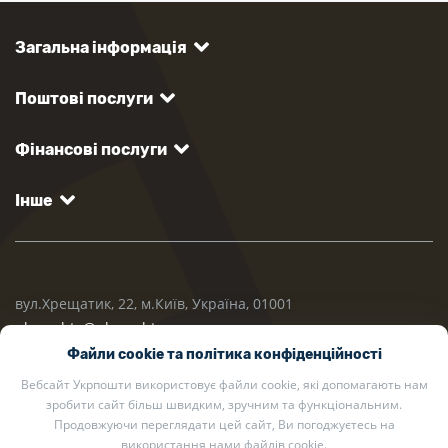
Загальна інформація
Поштові послуги
Фінансові послуги
Інше
вул.Хрещатик, 22, м.Київ, Україна, 01001
ukrposhta@ukrposhta.ua
Файли cookie та політика конфіденційності
Вебсайт Укрпошти використовує файли cookie, які допомагають нам
зробити сайт більш швидким, зручним та функціональним.
Продовжуючи переглядати цей сайт, Ви погоджуєтесь на
використання нами файлів cookie.