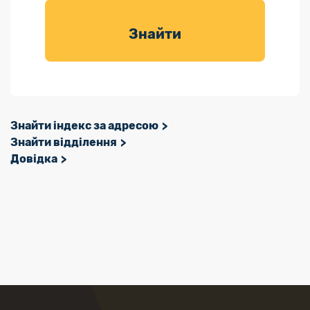
товарів для
саду
Знайти
Знайти індекс за адресою
Знайти відділення
Довідка