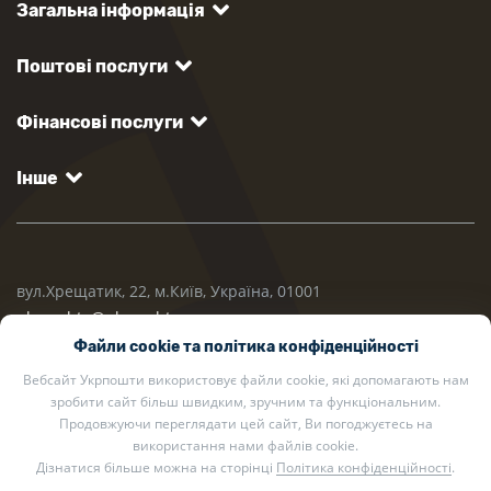
Загальна інформація
Поштові послуги
Фінансові послуги
Інше
вул.Хрещатик, 22, м.Київ, Україна, 01001
ukrposhta@ukrposhta.ua
Файли cookie та політика конфіденційності
Вебсайт Укрпошти використовує файли cookie, які допомагають нам
зробити сайт більш швидким, зручним та функціональним.
Продовжуючи переглядати цей сайт, Ви погоджуєтесь на
використання нами файлів cookie.
Дізнатися більше можна на сторінці
Політика конфіденційності
.