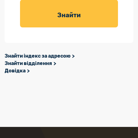
товарів для
саду
Знайти
Знайти індекс за адресою
Знайти відділення
Довідка