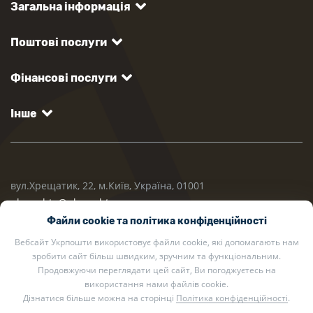
Загальна інформація
Поштові послуги
Фінансові послуги
Інше
вул.Хрещатик, 22, м.Київ, Україна, 01001
ukrposhta@ukrposhta.ua
Файли cookie та політика конфіденційності
Вебсайт Укрпошти використовує файли cookie, які допомагають нам
зробити сайт більш швидким, зручним та функціональним.
Продовжуючи переглядати цей сайт, Ви погоджуєтесь на
використання нами файлів cookie.
Дізнатися більше можна на сторінці
Політика конфіденційності
.