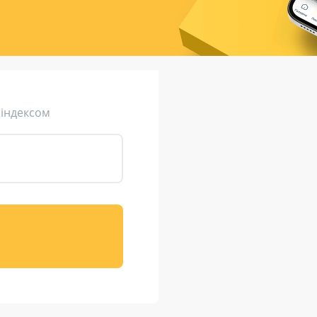
ція (рекламація)
Валютно-обмінні операції
 індексом