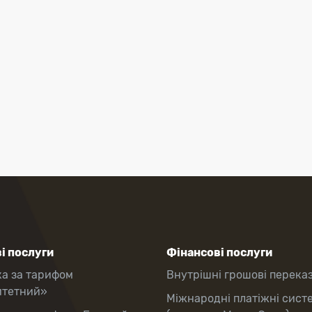
і послуги
Фінансові послуги
ка за тарифом
Внутрішні грошові перека
итетний»
Міжнародні платіжні сист