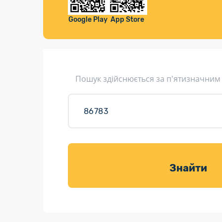
Компенса
Листи та листівки
Google Play
App Store
Кур’єрська доставка
Паковання
Доставка з інтернет-магазинів
Пошук здійснюється за п'ятизначним
Доставка товарів для саду
Знайти