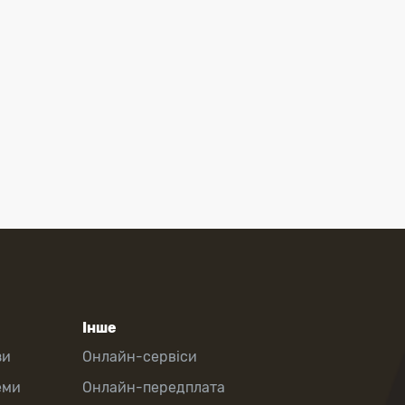
Інше
зи
Онлайн-сервіси
еми
Онлайн-передплата