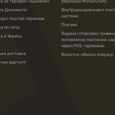
ка за тарифом «Базовий»
(перекази MoneyGram)
та Документи
Внутрішньодержавні плат
системи
дні поштові перекази
Платежі
а по світу
Видача готівкових гривен
а в Україну
поповнення платіжних ка
через POS-термінали
ька доставка
Валютно-обмінні операції
нок вартості