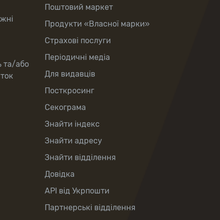
Поштовий маркет
іжні
Продукти «Власної марки»
Страхові послуги
Періодичні медіа
ь та/або
Для видавців
рток
Посткросинг
Секограма
Знайти індекс
Знайти адресу
Знайти відділення
Довідка
API від Укрпошти
Партнерські відділення