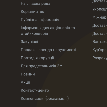
Достав
Наглядова рада
Укрпош
Керівництво
Міжнаро
Публічна інформація
Доставк
Інформація для акціонерів та
стейкхолдерів
Доставк
Закупівлі
Вантаж
Продаж і оренда нерухомості
Кур’єрс
Протидія корупції
Розраху
Для представників ЗМІ
Новини
Акції
Контакт-центр
Компенсація (рекламація)