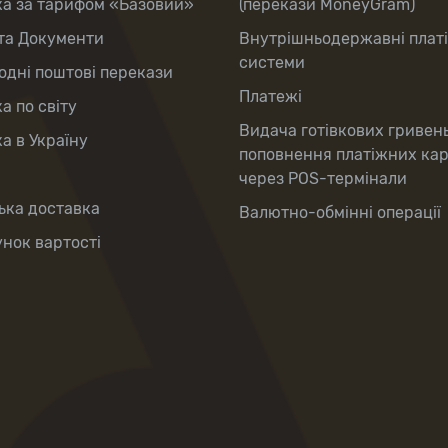
ка за тарифом «Базовий»
(перекази MoneyGram)
та Документи
Внутрішньодержавні плат
системи
дні поштові перекази
Платежі
а по світу
Видача готівкових гривен
а в Україну
поповнення платіжних ка
через POS-термінали
ька доставка
Валютно-обмінні операції
нок вартості