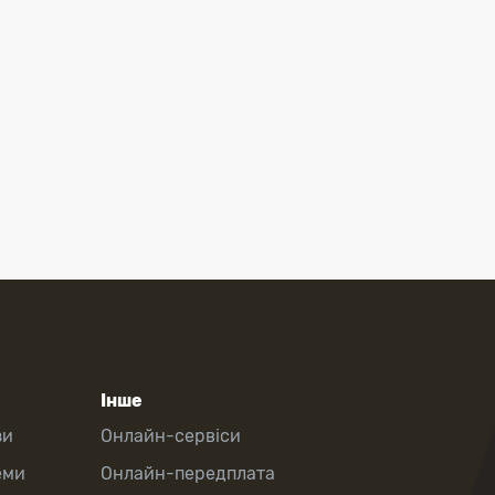
Інше
зи
Онлайн-сервіси
еми
Онлайн-передплата