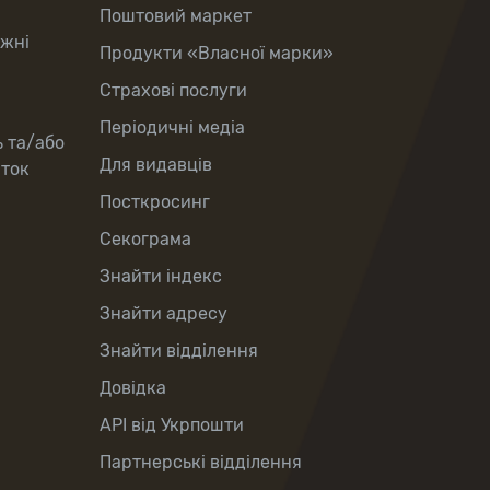
Поштовий маркет
іжні
Продукти «Власної марки»
Страхові послуги
Періодичні медіа
ь та/або
Для видавців
рток
Посткросинг
Секограма
Знайти індекс
Знайти адресу
Знайти відділення
Довідка
API від Укрпошти
Партнерські відділення