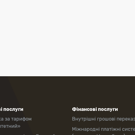
і послуги
Фінансові послуги
ка за тарифом
Внутрішні грошові перека
итетний»
Міжнародні платіжні сист