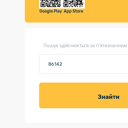
Компенса
Листи та листівки
Google Play
App Store
Кур’єрська доставка
Паковання
Доставка з інтернет-магазинів
Пошук здійснюється за п'ятизначним
Доставка товарів для саду
Знайти