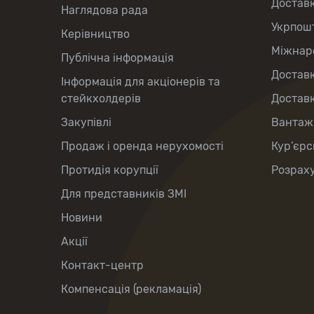
Достав
Наглядова рада
Укрпош
Керівництво
Міжнаро
Публічна інформація
Доставк
Інформація для акціонерів та
стейкхолдерів
Доставк
Закупівлі
Вантаж
Продаж і оренда нерухомості
Кур’єрс
Протидія корупції
Розраху
Для представників ЗМІ
Новини
Акції
Контакт-центр
Компенсація (рекламація)