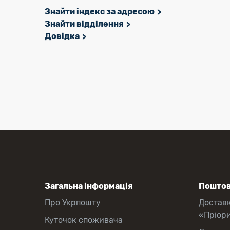
Знайти індекс за адресою
Знайти відділення
Довідка
Загальна інформація
Поштов
Про Укрпошту
Достав
«Пріор
Куточок споживача