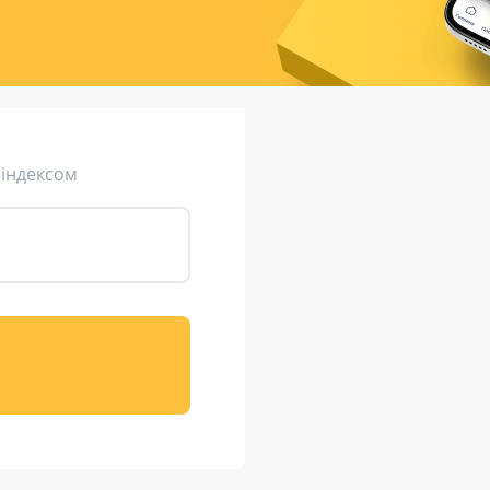
ція (рекламація)
Валютно-обмінні операції
 індексом