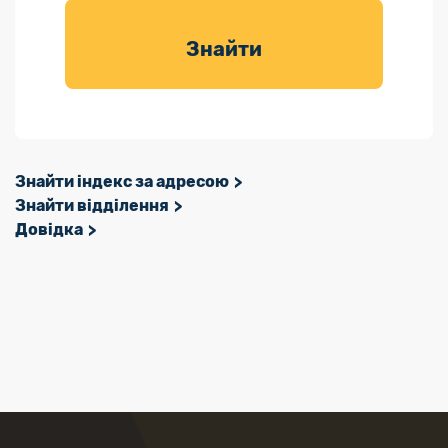
товарів для
саду
Знайти
Знайти індекс за адресою
Знайти відділення
Довідка