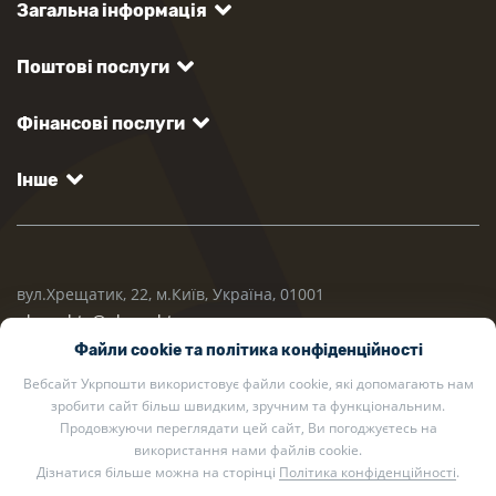
Загальна інформація
Поштові послуги
Фінансові послуги
Інше
вул.Хрещатик, 22, м.Київ, Україна, 01001
ukrposhta@ukrposhta.ua
Файли cookie та політика конфіденційності
Вебсайт Укрпошти використовує файли cookie, які допомагають нам
зробити сайт більш швидким, зручним та функціональним.
Продовжуючи переглядати цей сайт, Ви погоджуєтесь на
використання нами файлів cookie.
Дізнатися більше можна на сторінці
Політика конфіденційності
.