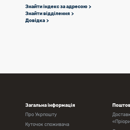
Знайти індекс за адресою
Знайти відділення
Довідка
Загальна інформація
Поштов
Про Укрпошту
Достав
«Пріор
Куточок споживача