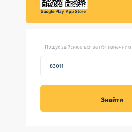
Компенса
Листи та листівки
Google Play
App Store
Кур’єрська доставка
Паковання
Доставка з інтернет-магазинів
Пошук здійснюється за п'ятизначним
Доставка товарів для саду
Знайти