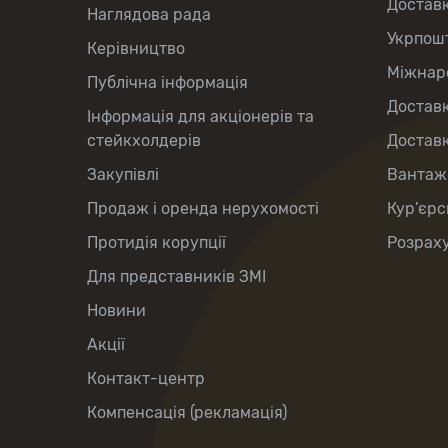
Достав
Наглядова рада
Укрпош
Керівництво
Міжнаро
Публічна інформація
Доставк
Інформація для акціонерів та
стейкхолдерів
Доставк
Закупівлі
Вантаж
Продаж і оренда нерухомості
Кур’єрс
Протидія корупції
Розраху
Для представників ЗМІ
Новини
Акції
Контакт-центр
Компенсація (рекламація)