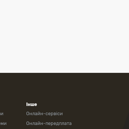
Інше
зи
Онлайн-сервіси
еми
Онлайн-передплата