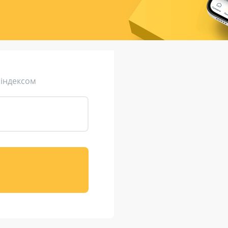
ція (рекламація)
Валютно-обмінні операції
 індексом