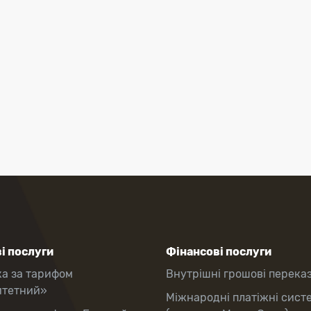
і послуги
Фінансові послуги
ка за тарифом
Внутрішні грошові перека
итетний»
Міжнародні платіжні сист