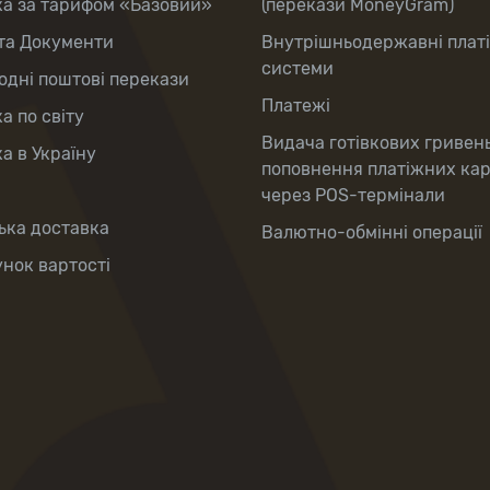
ка за тарифом «Базовий»
(перекази MoneyGram)
та Документи
Внутрішньодержавні плат
системи
дні поштові перекази
Платежі
а по світу
Видача готівкових гривен
а в Україну
поповнення платіжних ка
через POS-термінали
ька доставка
Валютно-обмінні операції
нок вартості