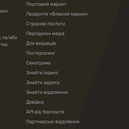
Поштовий маркет
іжні
Продукти «Власної марки»
Страхові послуги
Періодичні медіа
ь та/або
Для видавців
рток
Посткросинг
Секограма
Знайти індекс
Знайти адресу
Знайти відділення
Довідка
API від Укрпошти
Партнерські відділення