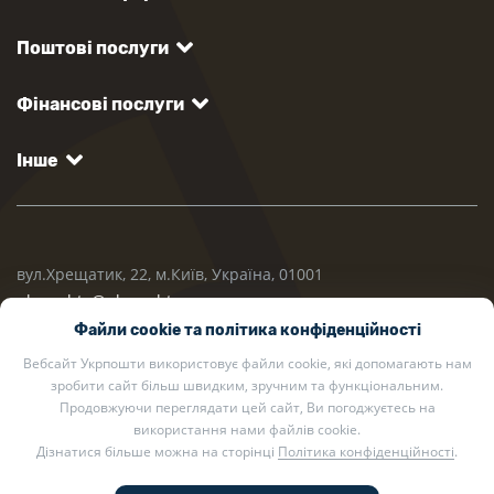
Поштові послуги
Фінансові послуги
Інше
вул.Хрещатик, 22, м.Київ, Україна, 01001
ukrposhta@ukrposhta.ua
Файли cookie та політика конфіденційності
Вебсайт Укрпошти використовує файли cookie, які допомагають нам
зробити сайт більш швидким, зручним та функціональним.
Продовжуючи переглядати цей сайт, Ви погоджуєтесь на
використання нами файлів cookie.
Дізнатися більше можна на сторінці
Політика конфіденційності
.