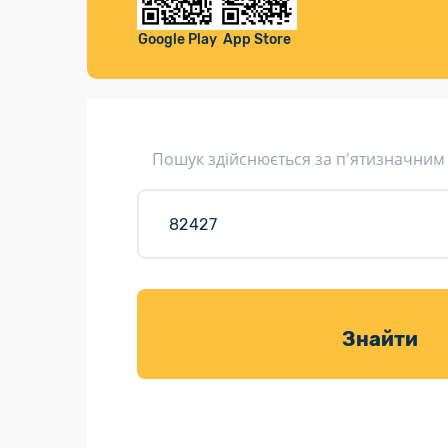
Компенса
Листи та листівки
Google Play
App Store
Кур’єрська доставка
Паковання
Доставка з інтернет-магазинів
Пошук здійснюється за п'ятизначним
Доставка товарів для саду
Знайти