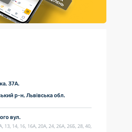
Страхові послуги
Каталог «Укрпошта Маркет»
ка, 37А.
ський р-н, Львівська обл.
го вул.
2А, 13, 14, 16, 16А, 20А, 24, 26А, 26Б, 28, 40,