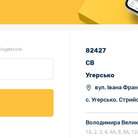
ція (рекламація)
Валютно-обмінні операції
 індексом
82427
СВ
Угерсько
вул. Івана Фран
с. Угерсько, Стрий
Володимира Велико
1А, 2, 3, 4, 4А, 8, 8А, 1