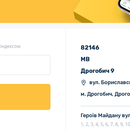
ція (рекламація)
Валютно-обмінні операції
 індексом
82146
МВ
Дрогобич 9
вул. Бориславсь
м. Дрогобич, Дрого
Героїв Майдану ву
1, 2, 3, 4, 5, 6, 7, 8, 9, 