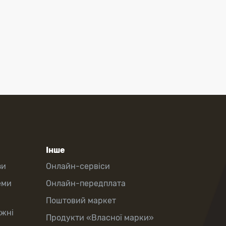
Інше
зи
Онлайн-сервіси
еми
Онлайн-передплата
Поштовий маркет
іжні
Продукти «Власної марки»