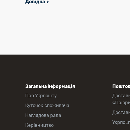
Довідка
Загальна інформація
Поштов
Про Укрпошту
Достав
«Пріор
Куточок споживача
Достав
Наглядова рада
Укрпош
Керівництво