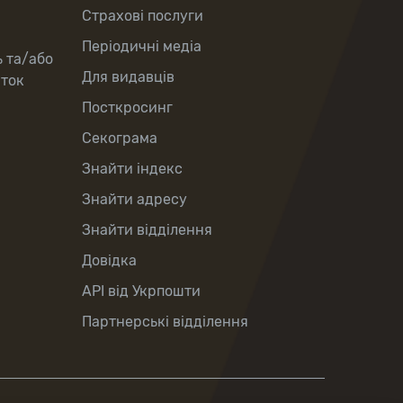
Страхові послуги
Періодичні медіа
ь та/або
Для видавців
рток
Посткросинг
Секограма
Знайти індекс
Знайти адресу
Знайти відділення
Довідка
API від Укрпошти
Партнерські відділення