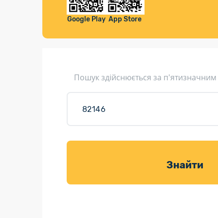
Компенса
Листи та листівки
Google Play
App Store
Кур’єрська доставка
Паковання
Доставка з інтернет-магазинів
Пошук здійснюється за п'ятизначним
Доставка товарів для саду
Знайти