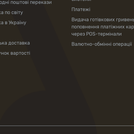
дні поштові перекази
Платежі
а по світу
Видача готівкових гривен
а в Україну
поповнення платіжних ка
через POS-термінали
ька доставка
Валютно-обмінні операції
нок вартості