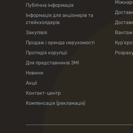
Міжнаро
Публічна інформація
Доставк
Інформація для акціонерів та
стейкхолдерів
Доставк
Закупівлі
Вантаж
Продаж і оренда нерухомості
Кур’єрс
Протидія корупції
Розраху
Для представників ЗМІ
Новини
Акції
Контакт-центр
Компенсація (рекламація)