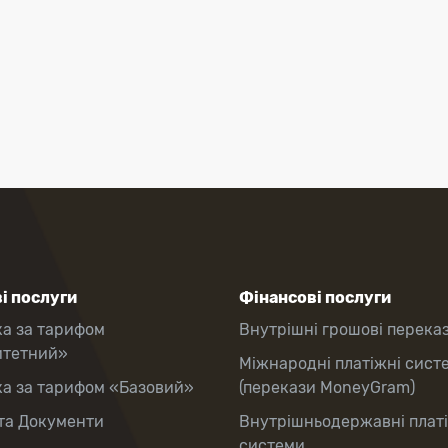
і послуги
Фінансові послуги
ка за тарифом
Внутрішні грошові перека
итетний»
Міжнародні платіжні сист
ка за тарифом «Базовий»
(перекази MoneyGram)
та Документи
Внутрішньодержавні плат
системи