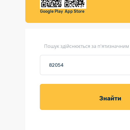
Компенса
Листи та листівки
Google Play
App Store
Кур’єрська доставка
Паковання
Доставка з інтернет-магазинів
Пошук здійснюється за п'ятизначним
Доставка товарів для саду
Знайти