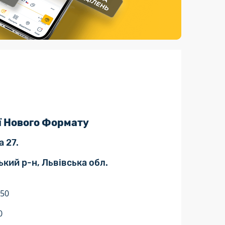
Страхові послуги
Каталог «Укрпошта Маркет»
ї Нового Формату
 27.
ький р-н, Львівська обл.
:50
0