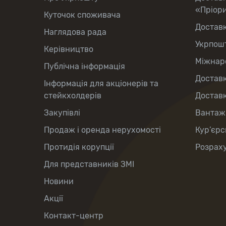
«Пріор
Куточок споживача
Достав
Наглядова рада
Укрпош
Керівництво
Міжнаро
Публічна інформація
Доставк
Інформація для акціонерів та
стейкхолдерів
Доставк
Закупівлі
Вантаж
Продаж і оренда нерухомості
Кур’єрс
Протидія корупції
Розраху
Для представників ЗМІ
Новини
Акції
Контакт-центр