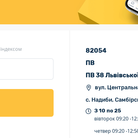
ція (рекламація)
Валютно-обмінні операції
 індексом
82054
ПВ
ПВ 38 Львівсько
вул. Центральна
с. Надиби, Самбірс
З 10 по 25
вівторок
09:20 -
12
четвер
09:20 -
12:5