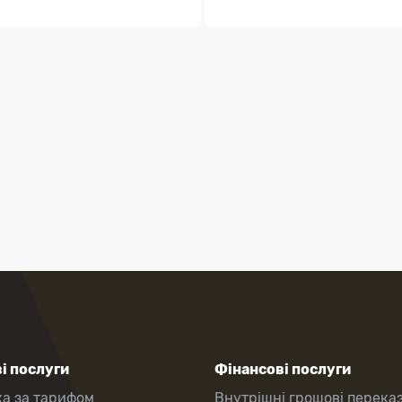
і послуги
Фінансові послуги
ка за тарифом
Внутрішні грошові перека