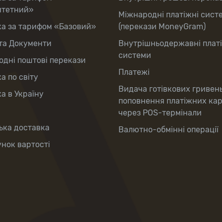
итетний»
Міжнародні платіжні сист
ка за тарифом «Базовий»
(перекази MoneyGram)
та Документи
Внутрішньодержавні плат
системи
дні поштові перекази
Платежі
а по світу
Видача готівкових гривен
а в Україну
поповнення платіжних ка
через POS-термінали
ька доставка
Валютно-обмінні операції
нок вартості