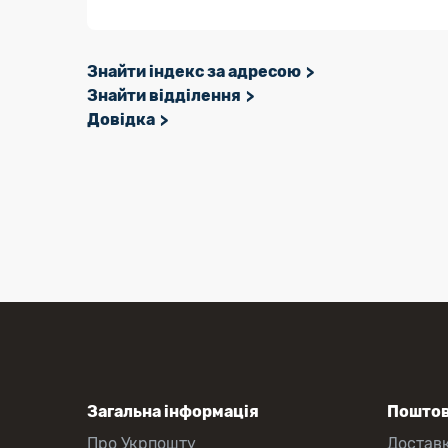
Знайти індекс за адресою
Знайти відділення
Довідка
Загальна інформація
Поштов
Про Укрпошту
Достав