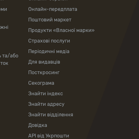
еми
Онлайн-передплата
Поштовий маркет
іжні
Продукти «Власної марки»
Страхові послуги
Періодичні медіа
ь та/або
Для видавців
рток
Посткросинг
Секограма
Знайти індекс
Знайти адресу
Знайти відділення
Довідка
API від Укрпошти