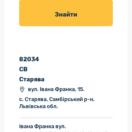
товарів для
саду
Знайти
82034
СВ
Старява
вул. Івана Франка, 15.
с. Старява, Самбірський р-н,
Львівська обл.
Івана Франка вул.