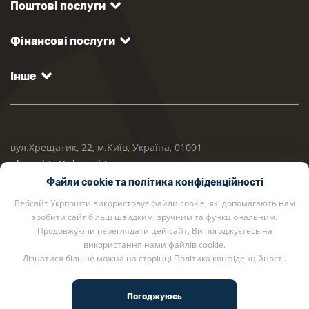
Поштові послуги
Фінансові послуги
Інше
вул.Хрещатик, 22, м.Київ, Україна, 01001
ukrposhta@ukrposhta.ua
Файли cookie та політика конфіденційності
Вебсайт Укрпошти використовує файли cookie, які допомагають нам
зробити сайт більш швидким, зручним та функціональним.
Продовжуючи переглядати цей сайт, Ви погоджуєтесь на
використання нами файлів cookie.
Дізнатися більше можна на сторінці
Політика конфіденційності
.
2002 — 2026 Укрпошта. Всі права захищено.
Політика конфіденційності
.