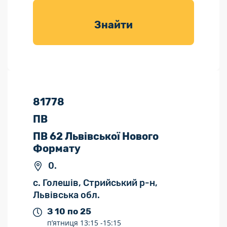
товарів для
саду
Знайти
81778
ПВ
ПВ 62 Львівської Нового
Формату
0.
с. Голешів, Стрийський р-н,
Львівська обл.
З 10 по 25
п’ятниця
13:15 -
15:15