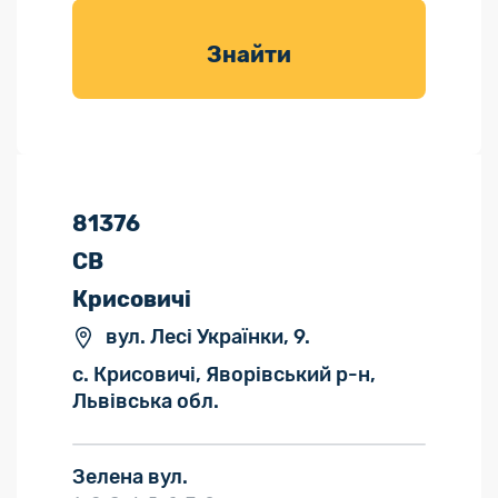
товарів для
саду
Знайти
81376
СВ
Крисовичі
вул. Лесі Українки, 9.
с. Крисовичі, Яворівський р-н,
Львівська обл.
Зелена вул.