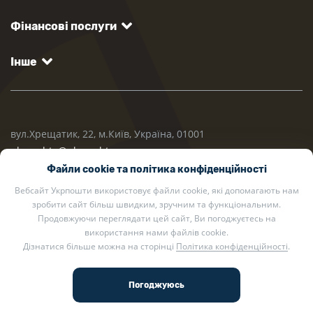
Фінансові послуги
Інше
вул.Хрещатик, 22, м.Київ, Україна, 01001
ukrposhta@ukrposhta.ua
Файли cookie та політика конфіденційності
Вебсайт Укрпошти використовує файли cookie, які допомагають нам
зробити сайт більш швидким, зручним та функціональним.
Продовжуючи переглядати цей сайт, Ви погоджуєтесь на
використання нами файлів cookie.
Дізнатися більше можна на сторінці
Політика конфіденційності
.
2002 — 2026 Укрпошта. Всі права захищено.
Політика конфіденційності
.