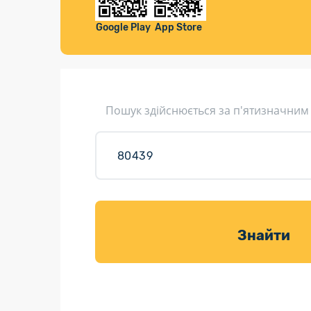
Компенса
Листи та листівки
Google Play
App Store
Кур’єрська доставка
Паковання
Доставка з інтернет-магазинів
Пошук здійснюється за п'ятизначним
Доставка товарів для саду
Знайти