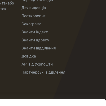
ь та/або
Для видавців
рток
Посткросинг
Секограма
Знайти індекс
Знайти адресу
Знайти відділення
Довідка
API від Укрпошти
Партнерські відділення