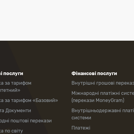
і послуги
Фінансові послуги
ка за тарифом
Внутрішні грошові перека
итетний»
Міжнародні платіжні сист
ка за тарифом «Базовий»
(перекази MoneyGram)
та Документи
Внутрішньодержавні плат
системи
дні поштові перекази
Платежі
а по світу