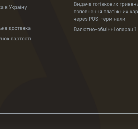
Видача готівкових гривен
а в Україну
поповнення платіжних ка
через POS-термінали
ька доставка
Валютно-обмінні операції
нок вартості