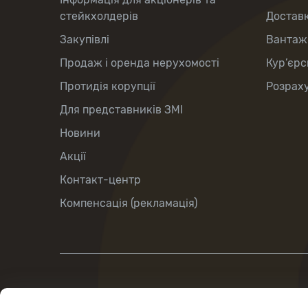
стейкхолдерів
Доставк
Закупівлі
Вантаж
Продаж і оренда нерухомості
Кур’єрс
Протидія корупції
Розраху
Для представників ЗМІ
Новини
Акції
Контакт-центр
Компенсація (рекламація)
вул.Хрещатик, 22, м.Київ, Україна, 01001