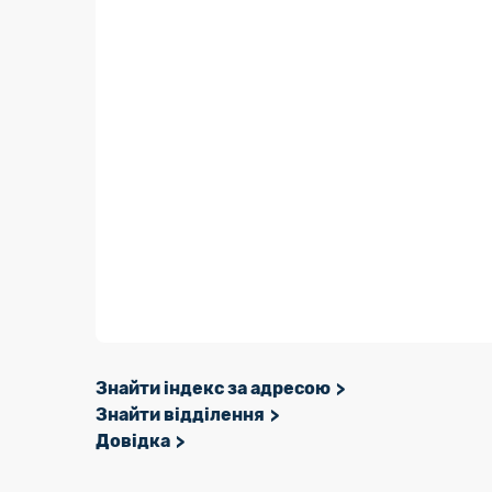
Знайти індекс за адресою
Знайти відділення
Довідка