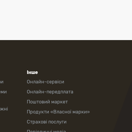
Інше
зи
Онлайн-сервіси
еми
Онлайн-передплата
Поштовий маркет
іжні
Продукти «Власної марки»
Страхові послуги
Періодичні медіа