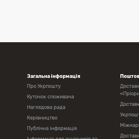
Загальна інформація
Поштов
Про Укрпошту
Достав
«Пріор
Куточок споживача
Достав
Наглядова рада
Укрпош
Керівництво
Міжнаро
Публічна інформація
Доставк
Інформація для акціонерів та