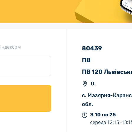
ція (рекламація)
Валютно-обмінні операції
 індексом
80439
ПВ
ПВ 120 Львівськ
0.
с. Мазярня-Каранс
обл.
З 10 по 25
середа
12:15 -
13:1