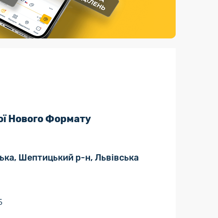
Страхові послуги
Каталог «Укрпошта Маркет»
ої Нового Формату
ька, Шептицький р-н, Львівська
5