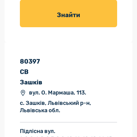
товарів для
саду
Знайти
80397
СВ
Зашків
вул. О. Мармаша, 113.
с. Зашків, Львівський р-н,
Львівська обл.
Підлісна вул.