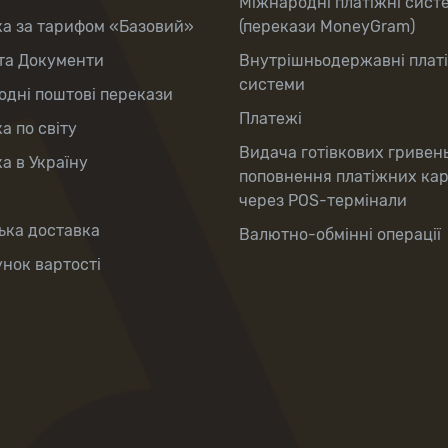
Міжнародні платіжні сист
ка за тарифом «Базовий»
(перекази MoneyGram)
та Документи
Внутрішньодержавні плат
системи
дні поштові перекази
Платежі
а по світу
Видача готівкових гривен
а в Україну
поповнення платіжних ка
через POS-термінали
ька доставка
Валютно-обмінні операції
нок вартості