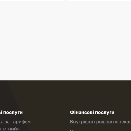
і послуги
Фінансові послуги
ка за тарифом
Внутрішні грошові перека
итетний»