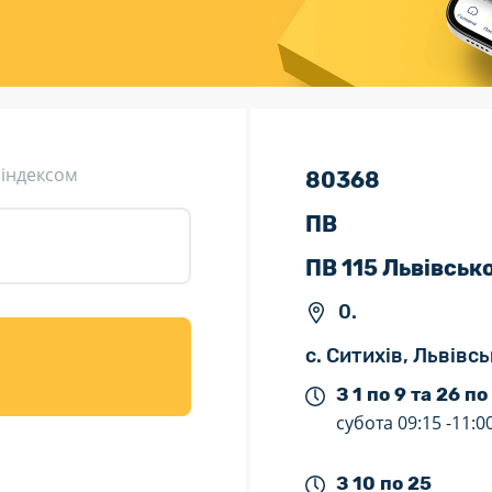
ція (рекламація)
Валютно-обмінні операції
 індексом
80368
ПВ
ПВ 115 Львівськ
0.
с. Ситихів, Львівс
З 1 по 9 та 26 по
субота
09:15 -
11:0
З 10 по 25