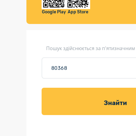
Компенса
Листи та листівки
Google Play
App Store
Кур’єрська доставка
Паковання
Доставка з інтернет-магазинів
Пошук здійснюється за п'ятизначним
Доставка товарів для саду
Знайти