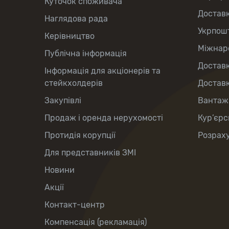
Куточок споживача
Достав
Наглядова рада
Укрпош
Керівництво
Міжнаро
Публічна інформація
Доставк
Інформація для акціонерів та
стейкхолдерів
Доставк
Закупівлі
Вантаж
Продаж і оренда нерухомості
Кур’єрс
Протидія корупції
Розраху
Для представників ЗМІ
Новини
Акції
Контакт-центр
Компенсація (рекламація)