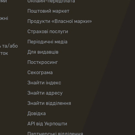
еми
Онлайн-передплата
Поштовий маркет
іжні
Продукти «Власної марки»
Страхові послуги
Періодичні медіа
ь та/або
Для видавців
рток
Посткросинг
Секограма
Знайти індекс
Знайти адресу
Знайти відділення
Довідка
API від Укрпошти
Партнерські відділення