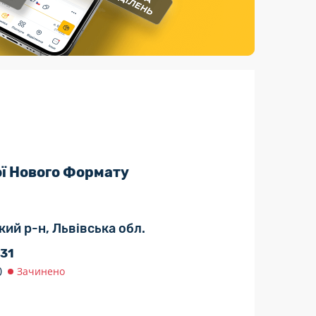
Страхові послуги
Каталог «Укрпошта Маркет»
ої Нового Формату
ький р-н, Львівська обл.
 31
0
Зачинено