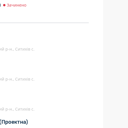
0
Зачинено
й р-н., Ситихів с.
й р-н., Ситихів с.
й р-н., Ситихів с.
(Проектна)