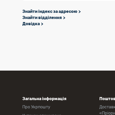
Знайти індекс за адресою
Знайти відділення
Довідка
Загальна інформація
Поштов
Про Укрпошту
Достав
«Пріор