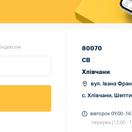
ція (рекламація)
Валютно-обмінні операції
 індексом
80070
СВ
Хлівчани
вул. Івана Франк
с. Хлівчани, Шепти
вівторок
09:00 -
16
перерва (12:00 - 1