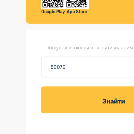
Компенса
Листи та листівки
Google Play
App Store
Кур’єрська доставка
Паковання
Доставка з інтернет-магазинів
Пошук здійснюється за п'ятизначним
Доставка товарів для саду
Знайти