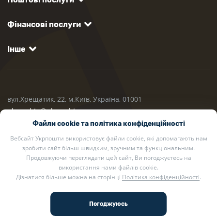
Фінансові послуги
Інше
вул.Хрещатик, 22, м.Київ, Україна, 01001
ukrposhta@ukrposhta.ua
Файли cookie та політика конфіденційності
Вебсайт Укрпошти використовує файли cookie, які допомагають нам
зробити сайт більш швидким, зручним та функціональним.
Продовжуючи переглядати цей сайт, Ви погоджуєтесь на
використання нами файлів cookie.
Дізнатися більше можна на сторінці
Політика конфіденційності
.
2002 — 2026 Укрпошта. Всі права захищено.
Політика конфіденційності
.