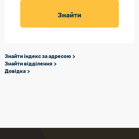
товарів для
саду
Знайти
Знайти індекс за адресою
Знайти відділення
Довідка