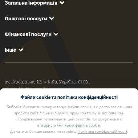
Загальна інформація
Поштові послуги
Фінансові послуги
Інше
вул.Хрещатик, 22, м.Київ, Україна, 01001
ukrposhta@ukrposhta.ua
Файли cookie та політика конфіденційності
Вебсайт Укрпошти використовує файли cookie, які допомагають нам
зробити сайт більш швидким, зручним та функціональним.
Продовжуючи переглядати цей сайт, Ви погоджуєтесь на
використання нами файлів cookie.
Дізнатися більше можна на сторінці
Політика конфіденційності
.