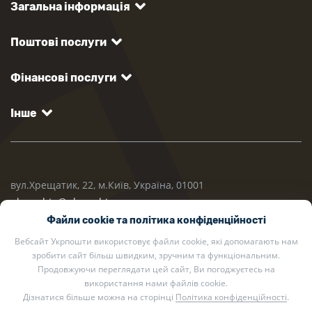
Загальна інформація
Поштові послуги
Фінансові послуги
Інше
вул.Хрещатик, 22, м.Київ, Україна, 01001
ukrposhta@ukrposhta.ua
Файли cookie та політика конфіденційності
Вебсайт Укрпошти використовує файли cookie, які допомагають нам
зробити сайт більш швидким, зручним та функціональним.
Продовжуючи переглядати цей сайт, Ви погоджуєтесь на
використання нами файлів cookie.
Дізнатися більше можна на сторінці
Політика конфіденційності
.