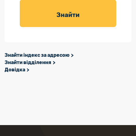
товарів для
саду
Знайти
Знайти індекс за адресою
Знайти відділення
Довідка