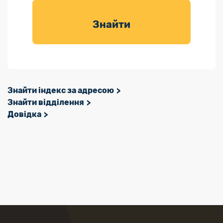
товарів для
саду
Знайти
Знайти індекс за адресою
Знайти відділення
Довідка