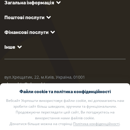
Загальна інформація
Поштові послуги
Фінансові послуги
Інше
вул.Хрещатик, 22, м.Київ, Україна, 01001
ukrposhta@ukrposhta.ua
Файли cookie та політика конфіденційності
Вебсайт Укрпошти використовує файли cookie, які допомагають нам
зробити сайт більш швидким, зручним та функціональним.
Продовжуючи переглядати цей сайт, Ви погоджуєтесь на
використання нами файлів cookie.
Дізнатися більше можна на сторінці
Політика конфіденційності
.