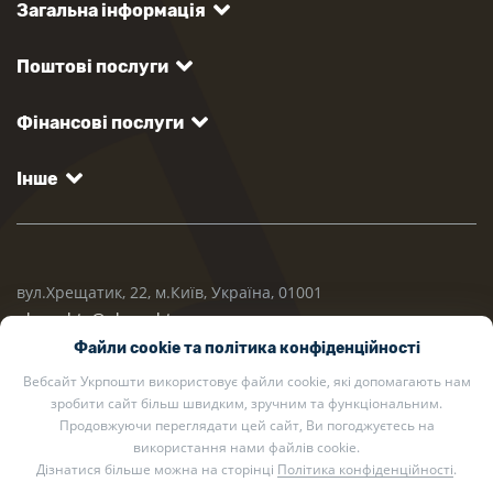
Загальна інформація
Поштові послуги
Фінансові послуги
Інше
вул.Хрещатик, 22, м.Київ, Україна, 01001
ukrposhta@ukrposhta.ua
Файли cookie та політика конфіденційності
Вебсайт Укрпошти використовує файли cookie, які допомагають нам
зробити сайт більш швидким, зручним та функціональним.
Продовжуючи переглядати цей сайт, Ви погоджуєтесь на
використання нами файлів cookie.
Дізнатися більше можна на сторінці
Політика конфіденційності
.