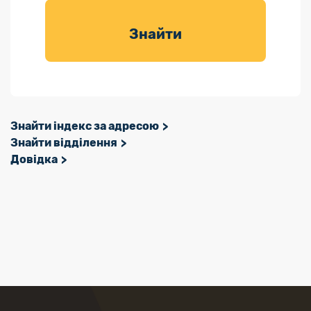
товарів для
саду
Знайти
Знайти індекс за адресою
Знайти відділення
Довідка