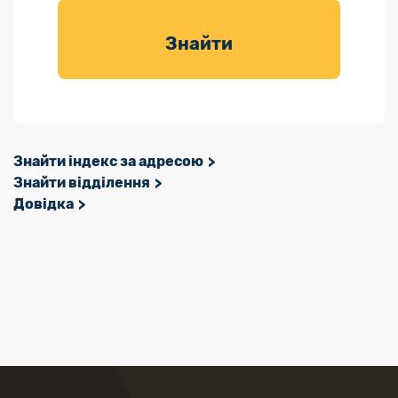
товарів для
саду
Знайти
Знайти індекс за адресою
Знайти відділення
Довідка