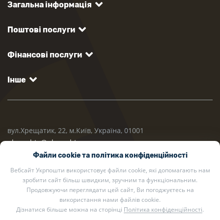
Загальна інформація
Поштові послуги
Фінансові послуги
Інше
вул.Хрещатик, 22, м.Київ, Україна, 01001
ukrposhta@ukrposhta.ua
Файли cookie та політика конфіденційності
Вебсайт Укрпошти використовує файли cookie, які допомагають нам
зробити сайт більш швидким, зручним та функціональним.
Продовжуючи переглядати цей сайт, Ви погоджуєтесь на
використання нами файлів cookie.
Дізнатися більше можна на сторінці
Політика конфіденційності
.