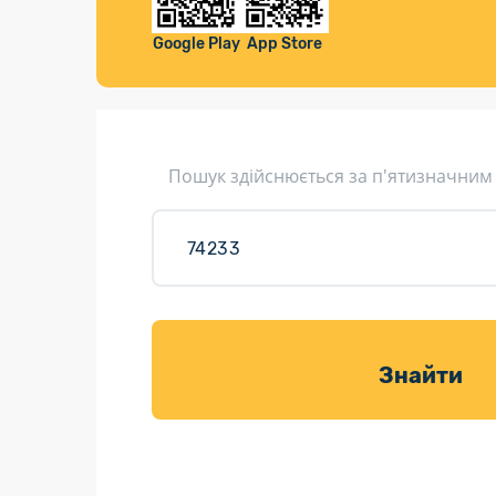
Компенса
Листи та листівки
Google Play
App Store
Кур’єрська доставка
Паковання
Доставка з інтернет-магазинів
Пошук здійснюється за п'ятизначним
Доставка товарів для саду
Знайти