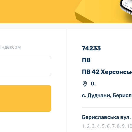
ція (рекламація)
Валютно-обмінні операції
 індексом
74233
ПВ
ПВ 42 Херсонсь
0.
с. Дудчани, Берисл
Бериславська вул.
1, 2, 3, 4, 5, 6, 7, 8, 9, 