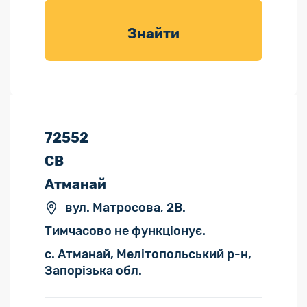
товарів для
саду
Знайти
72552
СВ
Атманай
вул. Матросова, 2В.
Тимчасово не функціонує.
с. Атманай, Мелітопольський р-н,
Запорізька обл.