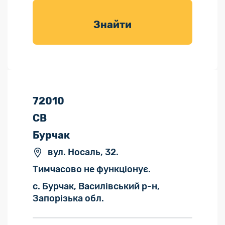
товарів для
саду
Знайти
72010
СВ
Бурчак
вул. Носаль, 32.
Тимчасово не функціонує.
с. Бурчак, Василівський р-н,
Запорізька обл.