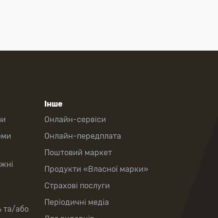
Інше
зи
Онлайн-сервіси
еми
Онлайн-передплата
Поштовий маркет
іжні
Продукти «Власної марки»
Страхові послуги
Періодичні медіа
ь та/або