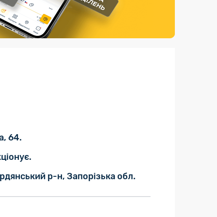
Страхові послуги
Каталог «Укрпошта Маркет»
, 64.
ціонує.
рдянський р-н, Запорізька обл.