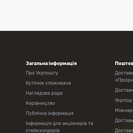
Загальна інформація
Поштов
Про Укрпошту
Достав
«Пріор
Куточок споживача
Достав
Наглядова рада
Укрпош
Керівництво
Міжнаро
Публічна інформація
Доставк
Інформація для акціонерів та
стейкхолдерів
Доставк