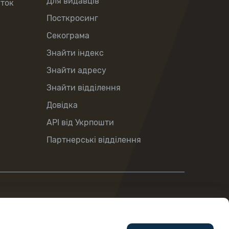
Для видавців
рток
Посткросинг
Секограма
Знайти індекс
Знайти адресу
Знайти відділення
Довідка
API від Укрпошти
Партнерські відділення