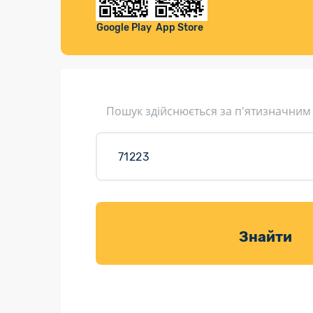
Компенса
Листи та листівки
Google Play
App Store
Кур’єрська доставка
Паковання
Доставка з інтернет-магазинів
Пошук здійснюється за п'ятизначним
Доставка товарів для саду
Знайти