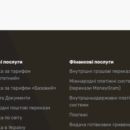
і послуги
Фінансові послуги
ка за тарифом
Внутрішні грошові перека
итетний»
Міжнародні платіжні сист
ка за тарифом «Базовий»
(перекази MoneyGram)
та Документи
Внутрішньодержавні плат
системи
дні поштові перекази
Платежі
а по світу
Видача готівкових гривен
а в Україну