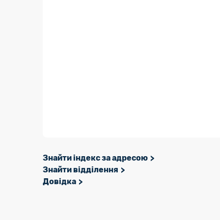
Знайти індекс за адресою
Знайти відділення
Довідка