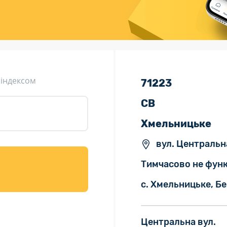
ція (рекламація)
Валютно-обмінні операції
 індексом
71223
СВ
Хмельницьке
вул. Центральна
Тимчасово не функ
с. Хмельницьке, Бе
Центральна вул.