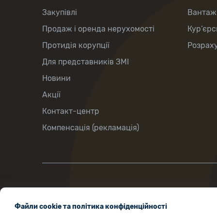
Закупівлі
Вантаж
Продаж і оренда нерухомості
Кур’єрс
Протидія корупції
Розраху
Для представників ЗМІ
Новини
Акції
Контакт-центр
Компенсація (рекламація)
вул.Хрещатик, 22, м.Київ, Україна, 01001
Файли cookie та політика конфіденційності
ukrposhta@ukrposhta.ua