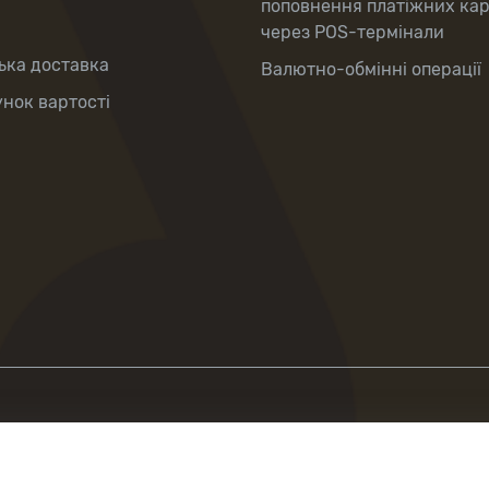
поповнення платіжних ка
через POS-термінали
ька доставка
Валютно-обмінні операції
нок вартості