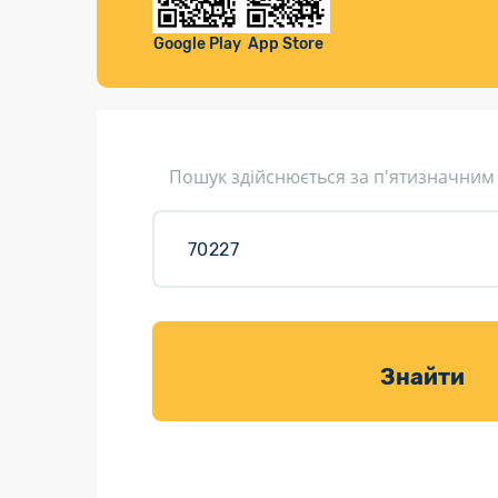
Компенса
Листи та листівки
Google Play
App Store
Кур’єрська доставка
Паковання
Доставка з інтернет-магазинів
Пошук здійснюється за п'ятизначним
Доставка товарів для саду
Знайти