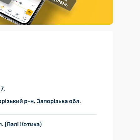
Страхові послуги
Каталог «Укрпошта Маркет»
7.
різький р-н, Запорізька обл.
л.
(Валі Котика)