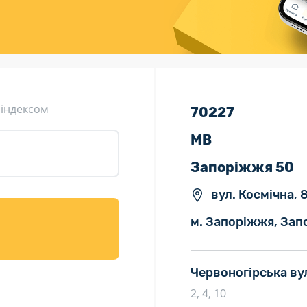
ція (рекламація)
Валютно-обмінні операції
 індексом
70227
МВ
Запоріжжя 50
вул. Космічна, 8
м. Запоріжжя, Запо
Червоногірська ву
2, 4, 10