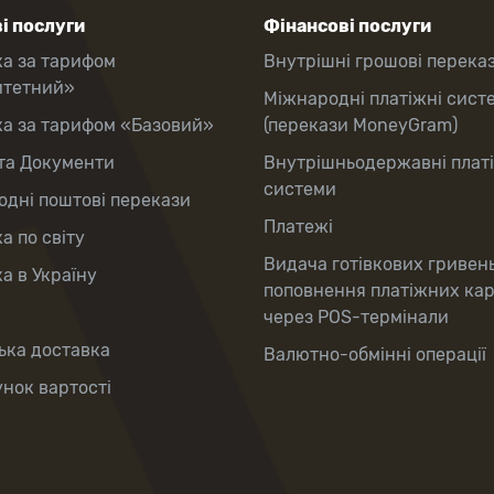
і послуги
Фінансові послуги
ка за тарифом
Внутрішні грошові перека
итетний»
Міжнародні платіжні сист
ка за тарифом «Базовий»
(перекази MoneyGram)
та Документи
Внутрішньодержавні плат
системи
дні поштові перекази
Платежі
а по світу
Видача готівкових гривен
а в Україну
поповнення платіжних ка
через POS-термінали
ька доставка
Валютно-обмінні операції
нок вартості