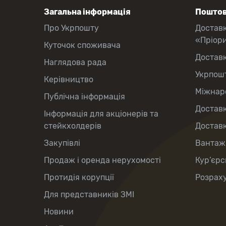
Загальна інформація
Поштов
Про Укрпошту
Достав
«Пріор
Куточок споживача
Достав
Наглядова рада
Укрпош
Керівництво
Міжнаро
Публічна інформація
Доставк
Інформація для акціонерів та
стейкхолдерів
Доставк
Закупівлі
Вантаж
Продаж і оренда нерухомості
Кур’єрс
Протидія корупції
Розраху
Для представників ЗМІ
Новини