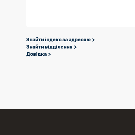
Знайти індекс за адресою
Знайти відділення
Довідка