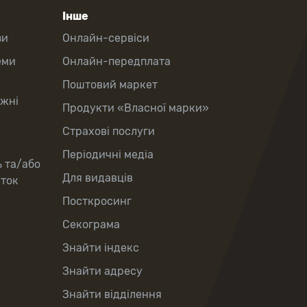
Інше
зи
Онлайн-сервіси
еми
Онлайн-передплата
Поштовий маркет
іжні
Продукти «Власної марки»
Страхові послуги
Періодичні медіа
ь та/або
Для видавців
рток
Посткросинг
Секограма
Знайти індекс
Знайти адресу
Знайти відділення