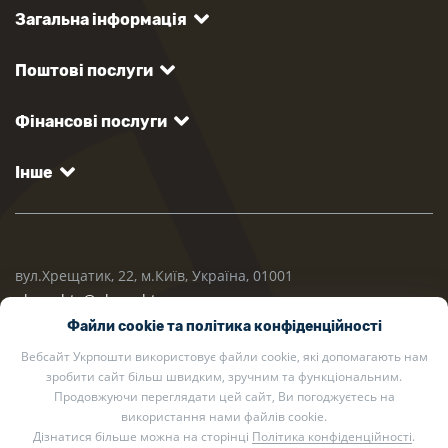
Загальна інформація
Поштові послуги
Фінансові послуги
Інше
вул.Хрещатик, 22, м.Київ, Україна, 01001
ukrposhta@ukrposhta.ua
Файли cookie та політика конфіденційності
Вебсайт Укрпошти використовує файли cookie, які допомагають нам
зробити сайт більш швидким, зручним та функціональним.
Продовжуючи переглядати цей сайт, Ви погоджуєтесь на
використання нами файлів cookie.
Дізнатися більше можна на сторінці
Політика конфіденційності
.