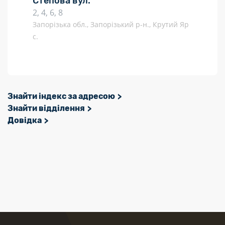
Степова вул.
2, 4, 6, 8
Запорізька обл., Запорізький р-н., Крутий Яр
с.
Знайти індекс за адресою
Знайти відділення
Довідка