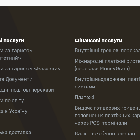
і послуги
Фінансові послуги
ка за тарифом
Внутрішні грошові перека
итетний»
Міжнародні платіжні сист
ка за тарифом «Базовий»
(перекази MoneyGram)
та Документи
Внутрішньодержавні плат
системи
дні поштові перекази
Платежі
а по світу
Видача готівкових гривен
а в Україну
поповнення платіжних ка
через POS-термінали
ька доставка
Валютно-обмінні операції