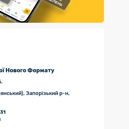
Страхові послуги
Каталог «Укрпошта Маркет»
ої Нового Формату
.
нянський), Запорізький р-н,
 31
0