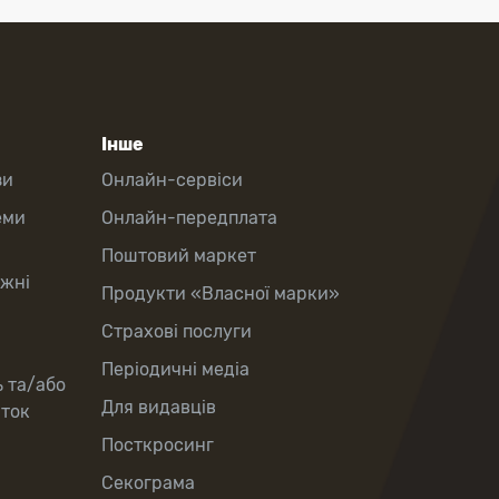
Інше
зи
Онлайн-сервіси
еми
Онлайн-передплата
Поштовий маркет
іжні
Продукти «Власної марки»
Страхові послуги
Періодичні медіа
ь та/або
Для видавців
рток
Посткросинг
Секограма