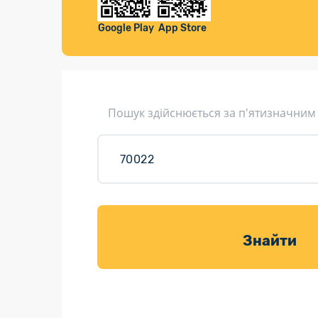
Компенса
Листи та листівки
Google Play
App Store
Кур’єрська доставка
Паковання
Доставка з інтернет-магазинів
Пошук здійснюється за п'ятизначним
Доставка товарів для саду
Знайти