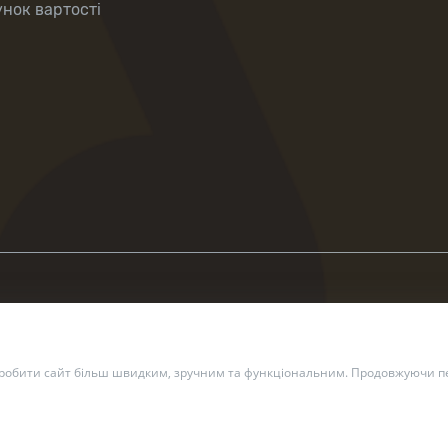
нок вартості
зробити сайт більш швидким, зручним та функціональним. Продовжуючи пе
2 — 2026 Укрпошта. Всі права захищено.
Політика конфіденційн