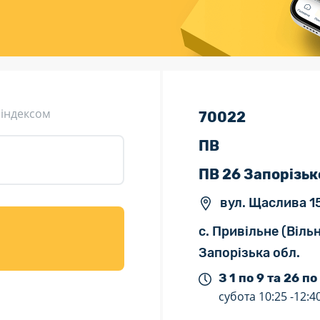
ція (рекламація)
Валютно-обмінні операції
 індексом
70022
ПВ
ПВ 26 Запорізьк
вул. Щаслива 15
с. Привільне (Віль
Запорізька обл.
З 1 по 9 та 26 по
субота
10:25 -
12:4