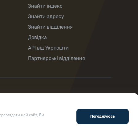
Знайти індекс
Знайти адресу
Знайти відділення
Довідка
API від Укрпошти
Партнерські відділення
реглядати цей сайт, Ви
ості
.