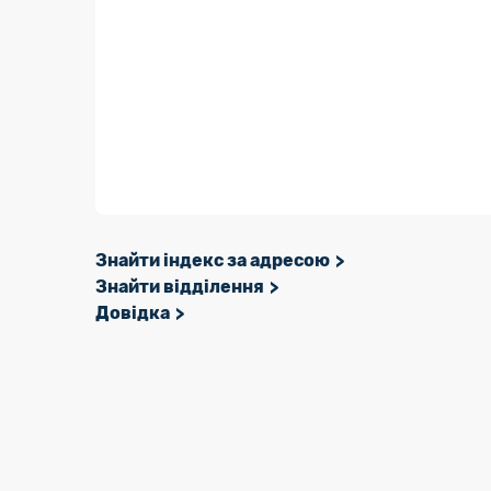
Знайти індекс за адресою
Знайти відділення
Довідка