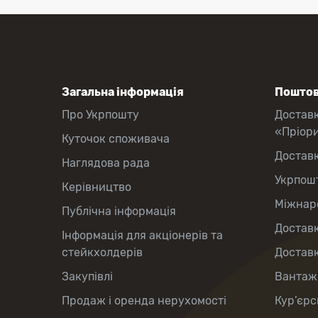
Загальна інформація
Поштов
Про Укрпошту
Достав
«Пріор
Куточок споживача
Достав
Наглядова рада
Укрпош
Керівництво
Міжнаро
Публічна інформація
Доставк
Інформація для акціонерів та
стейкхолдерів
Доставк
Закупівлі
Вантаж
Продаж і оренда нерухомості
Кур’єрс