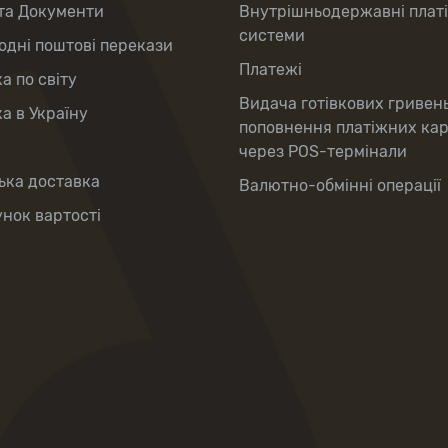
та Документи
Внутрішньодержавні плат
системи
дні поштові перекази
Платежі
а по світу
Видача готівкових гривен
а в Україну
поповнення платіжних ка
через POS-термінали
ька доставка
Валютно-обмінні операції
нок вартості