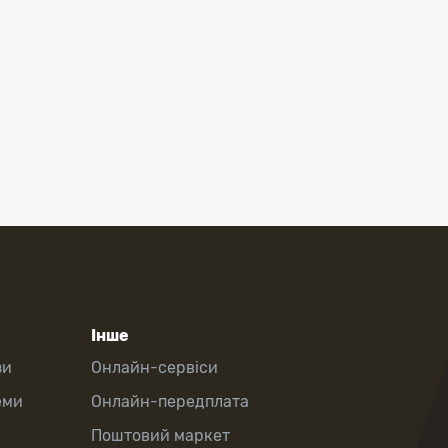
Інше
зи
Онлайн-сервіси
еми
Онлайн-передплата
Поштовий маркет