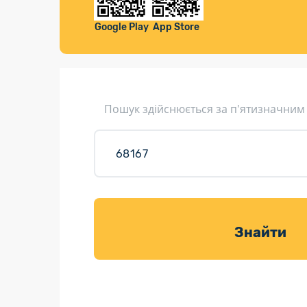
Компенса
Листи та листівки
Google Play
App Store
Кур’єрська доставка
Паковання
Доставка з інтернет-магазинів
Пошук здійснюється за п'ятизначним
Доставка товарів для саду
Знайти