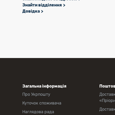
Знайти відділення
Довідка
Загальна інформація
Поштов
Про Укрпошту
Достав
«Пріор
Куточок споживача
Достав
Наглядова рада