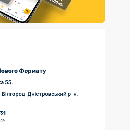
Страхові послуги
Каталог «Укрпошта Маркет»
 Нового Формату
а 55.
, Білгород-Дністровський р-н,
 31
:45