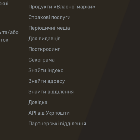
іжні
Продукти «Власної марки»
Страхові послуги
Періодичні медіа
ь та/або
Для видавців
рток
Посткросинг
Секограма
Знайти індекс
Знайти адресу
Знайти відділення
Довідка
API від Укрпошти
Партнерські відділення