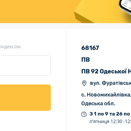
ція (рекламація)
Валютно-обмінні операції
 індексом
68167
ПВ
ПВ 92 Одеської
вул. Фуратівськ
с. Новомихайлівка
Одеська обл.
З 1 по 9 та 26 по
п’ятниця
12:30 -
12