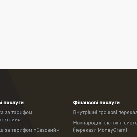
і послуги
Фінансові послуги
ка за тарифом
Внутрішні грошові перека
итетний»
Міжнародні платіжні сист
ка за тарифом «Базовий»
(перекази MoneyGram)