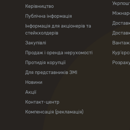
Укрпош
Керівництво
Міжнаро
Публічна інформація
Доставк
Інформація для акціонерів та
стейкхолдерів
Доставк
Закупівлі
Вантаж
Продаж і оренда нерухомості
Кур’єрс
Протидія корупції
Розраху
Для представників ЗМІ
Новини
Акції
Контакт-центр
Компенсація (рекламація)