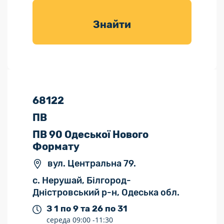
товарів для
саду
Знайти
68122
ПВ
ПВ 90 Одеської Нового
Формату
вул. Центральна 79.
с. Нерушай, Білгород-
Дністровський р-н, Одеська обл.
З 1 по 9 та 26 по 31
середа
09:00 -
11:30