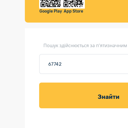
Компенса
Листи та листівки
Google Play
App Store
Кур’єрська доставка
Паковання
Доставка з інтернет-магазинів
Пошук здійснюється за п'ятизначним
Доставка товарів для саду
Знайти