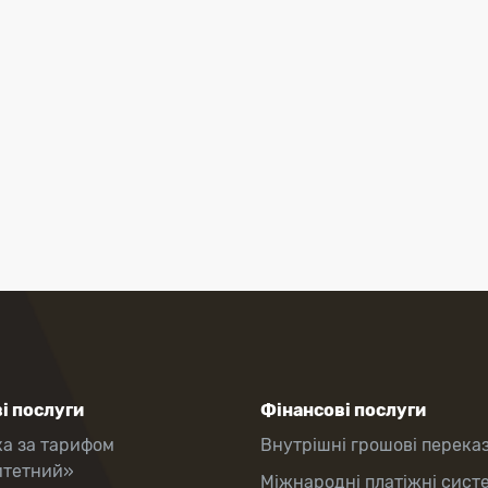
і послуги
Фінансові послуги
ка за тарифом
Внутрішні грошові перека
итетний»
Міжнародні платіжні сист