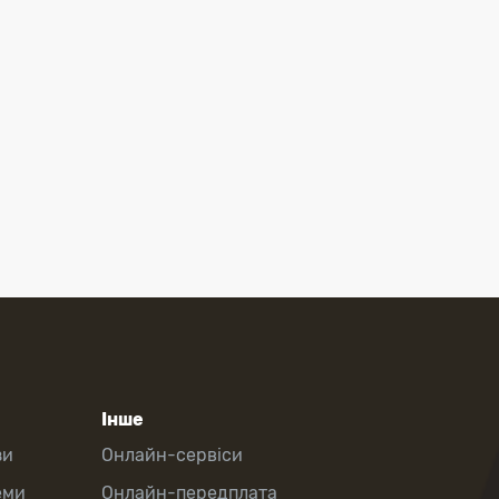
Інше
зи
Онлайн-сервіси
еми
Онлайн-передплата