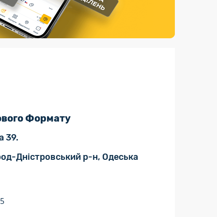
Страхові послуги
Каталог «Укрпошта Маркет»
ового Формату
а 39.
ород-Дністровський р-н, Одеська
35