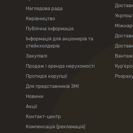
Достав
Наглядова рада
Укрпош
Керівництво
Міжнаро
Публічна інформація
Доставк
Інформація для акціонерів та
стейкхолдерів
Доставк
Закупівлі
Вантаж
Продаж і оренда нерухомості
Кур’єрс
Протидія корупції
Розраху
Для представників ЗМІ
Новини
Акції
Контакт-центр
Компенсація (рекламація)