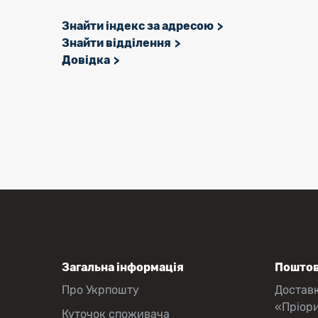
Знайти індекс за адресою
Знайти відділення
Довідка
Загальна інформація
Поштов
Про Укрпошту
Достав
«Пріор
Куточок споживача