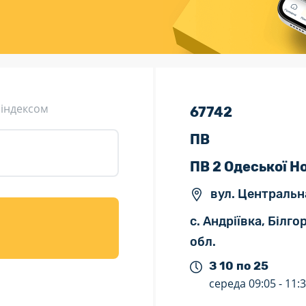
ція (рекламація)
Валютно-обмінні операції
 індексом
67742
ПВ
ПВ 2 Одеської Н
вул. Центральн
с. Андріївка, Білг
обл.
З 10 по 25
середа
09:05 -
11: