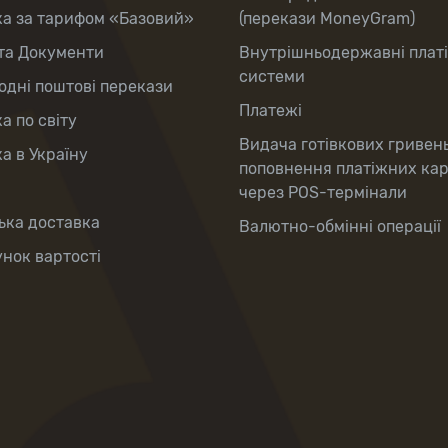
ка за тарифом «Базовий»
(перекази MoneyGram)
та Документи
Внутрішньодержавні плат
системи
дні поштові перекази
Платежі
а по світу
Видача готівкових гривен
а в Україну
поповнення платіжних ка
через POS-термінали
ька доставка
Валютно-обмінні операції
нок вартості