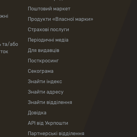
Поштовий маркет
іжні
Продукти «Власної марки»
Страхові послуги
Періодичні медіа
ь та/або
Для видавців
рток
Посткросинг
Секограма
Знайти індекс
Знайти адресу
Знайти відділення
Довідка
API від Укрпошти
Партнерські відділення