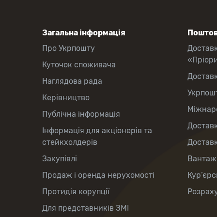
Загальна інформація
Поштов
Про Укрпошту
Достав
«Пріор
Куточок споживача
Достав
Наглядова рада
Укрпош
Керівництво
Міжнаро
Публічна інформація
Доставк
Інформація для акціонерів та
стейкхолдерів
Доставк
Закупівлі
Вантаж
Продаж і оренда нерухомості
Кур’єрс
Протидія корупції
Розраху
Для представників ЗМІ