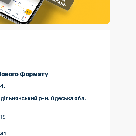
Страхові послуги
Каталог «Укрпошта Маркет»
 Нового Формату
4.
дільнянський р-н, Одеська обл.
:15
 31