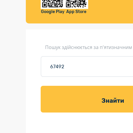
Компенса
Листи та листівки
Google Play
App Store
Кур’єрська доставка
Паковання
Доставка з інтернет-магазинів
Пошук здійснюється за п'ятизначним
Доставка товарів для саду
Знайти