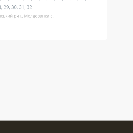
8, 29, 30, 31, 32
нський р-н., Молдованка с.