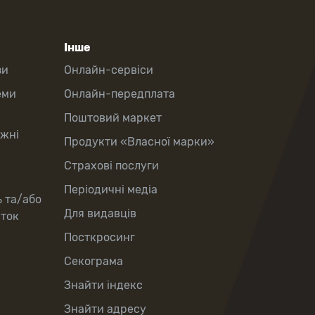
Інше
зи
Онлайн-сервіси
еми
Онлайн-передплата
Поштовий маркет
іжні
Продукти «Власної марки»
Страхові послуги
Періодичні медіа
ь та/або
Для видавців
рток
Посткросинг
Секограма
Знайти індекс
Знайти адресу