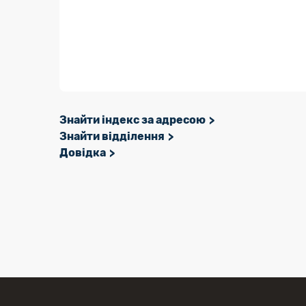
Знайти індекс за адресою
Знайти відділення
Довідка