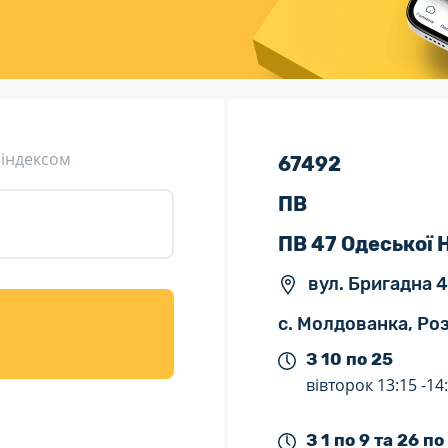
ція (рекламація)
Валютно-обмінні операції
 індексом
67492
ПВ
ПВ 47 Одеської
вул. Бригадна 4
с. Молдованка, Роз
З 10 по 25
вівторок
13:15 -
14
З 1 по 9 та 26 по