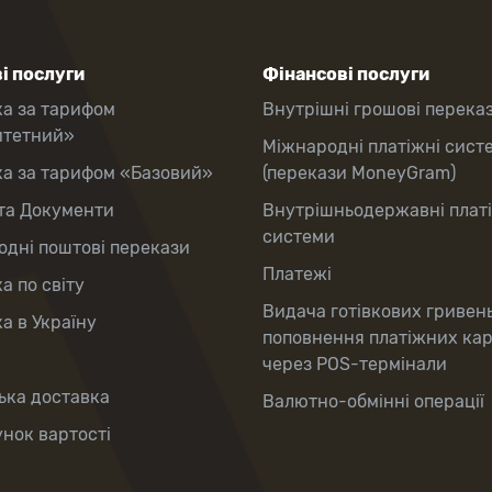
і послуги
Фінансові послуги
ка за тарифом
Внутрішні грошові перека
итетний»
Міжнародні платіжні сист
ка за тарифом «Базовий»
(перекази MoneyGram)
та Документи
Внутрішньодержавні плат
системи
дні поштові перекази
Платежі
а по світу
Видача готівкових гривен
а в Україну
поповнення платіжних ка
через POS-термінали
ька доставка
Валютно-обмінні операції
нок вартості